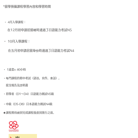
*留學預備課程學習內容和學習時間
・ 4月入學課程：
在12月初申請居留權時通過了日語能力考試N5
・ 10月入學課程：
在五月初申請居留身份時通過了日語能力考試N4
・ 1道菜x 40小時
・每門課程的期中考試（語法，寫作，會話），
提交報告及證明書
・初學者（D1〜D4）日語能力測試N5級
・中級（D5-D8）日本語能力測試N4級
★課程將持續到完成課程後直到旅行之前。