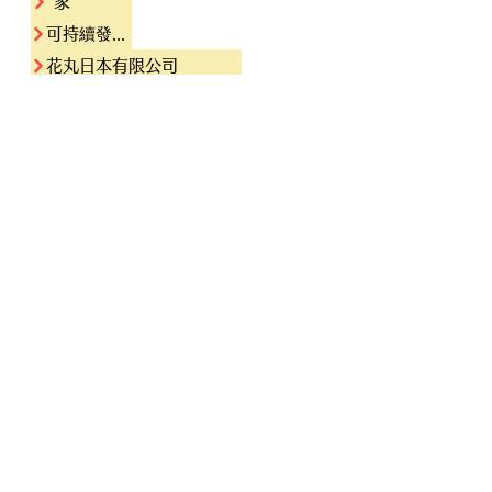
家
可持續發展目標業務
花丸日本有限公司
最後
聯繫我們
課程
花丸日語學校留學預備課程
花丸日語學校島根學校1。6年及2年留學課程
花丸日語學校泰國語學校
花丸日語學校印度學校（計劃中）
點擊這裡預訂在線課程！
©2020 hanamarujapan。